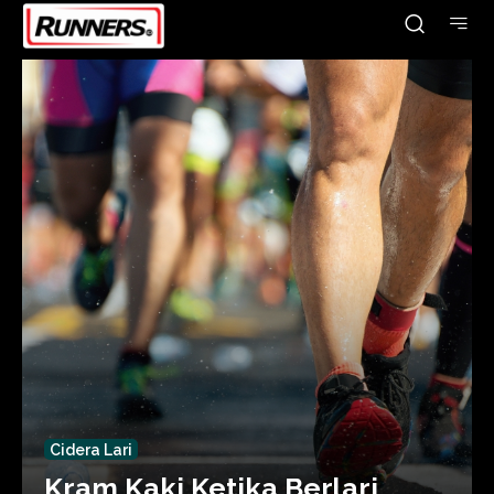
Cidera Lari
Kram Kaki Ketika Berlari