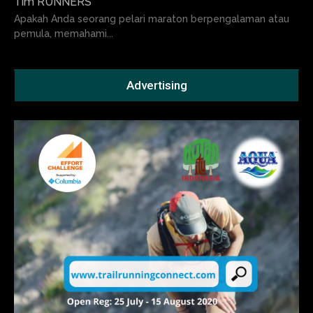
Tim RUNNERS
Apakah Anda seorang pelari maraton berpengalaman atau
pemula, memahami...
Advertising